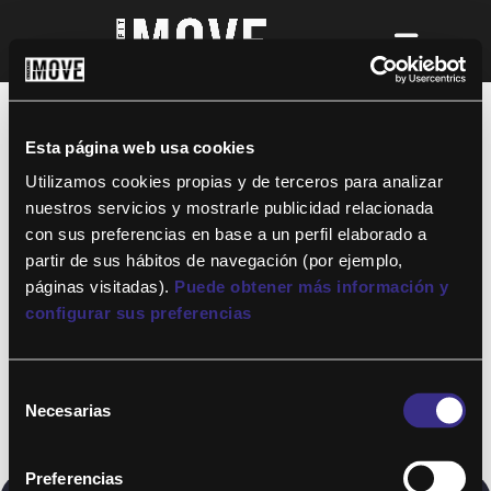
¡Para disfrutar de ALTAFIT MOVE tienes
que ser socio de algún club de ALTAFIT y
así podrás acceder a todos nuestros
Esta página web usa cookies
entrenamientos y clases online donde
quieras!
Utilizamos cookies propias y de terceros para analizar
nuestros servicios y mostrarle publicidad relacionada
con sus preferencias en base a un perfil elaborado a
partir de sus hábitos de navegación (por ejemplo,
páginas visitadas).
Puede obtener más información y
configurar sus preferencias
Selección
Necesarias
de
consentimiento
Preferencias