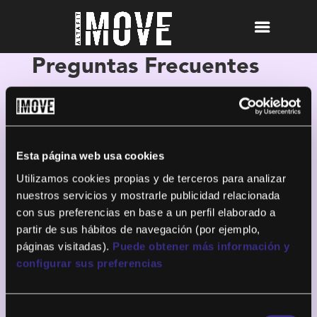
Preguntas Frecuentes
SI SOY SOCIO ALTAFIT, ¿CÓMO ACCEDO
A MOVE?
Si eres socio de Altafit puedes acceder a MOVE a
Esta página web usa cookies
través de la app de My Altafit que deberás de
Utilizamos cookies propias y de terceros para analizar
instalar en tu móvil o tablet. Una vez dentro,
nuestros servicios y mostrarle publicidad relacionada
encontrarás el logo de MOVE que llevará a todo
con sus preferencias en base a un perfil elaborado a
el contenido.
partir de sus hábitos de navegación (por ejemplo,
Si entras desde tu ordenador o SmartTV, tienes
páginas visitadas).
Puede obtener más información y
que acceder a My Altafit desde el enlace que
configurar sus preferencias
encontrarás en la parte superior de nuestra web
www.altafitgymclub.com
con tu usuario y
contraseña habituales. Una vez dentro,
Selección