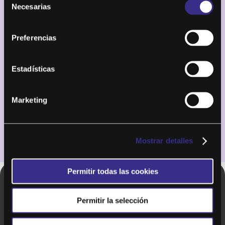
Necesarias
encontrarás a la izquierda el apartado “GYM EN
de
CASA” que te dará acceso a Move.
consentimiento
Preferencias
¿CÓMO PUEDO VER MOVE EN MI TV?
Estadísticas
Marketing
¿QUÉ PUEDO VER EN MOVE?
Mostrar detalles
Permitir todas las cookies
Copyright © 2020. Todos los derechos
Permitir la selección
reservados