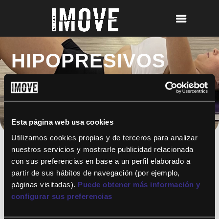
HIPOPRESIVOS
Esta página web usa cookies
Utilizamos cookies propias y de terceros para analizar
nuestros servicios y mostrarle publicidad relacionada
con sus preferencias en base a un perfil elaborado a
partir de sus hábitos de navegación (por ejemplo,
¡Para disfrutar de ALTAFIT MOVE tienes
páginas visitadas).
Puede obtener más información y
que ser socio de algún club de ALTAFIT y
así podrás acceder a todos nuestros
configurar sus preferencias
entrenamientos y clases online donde
quieras!