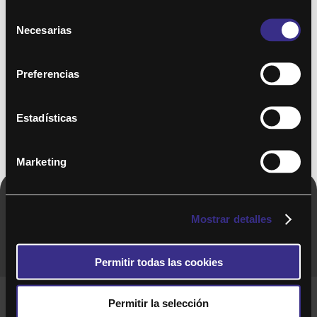
Selección
Necesarias
de
consentimiento
Preferencias
Estadísticas
Marketing
Copyright © 2020. Todos los derechos
Mostrar detalles
reservados
Permitir todas las cookies
Términos y Cond. Generales de uso del Servicio
Permitir la selección
Política de cookies
Política de privacidad