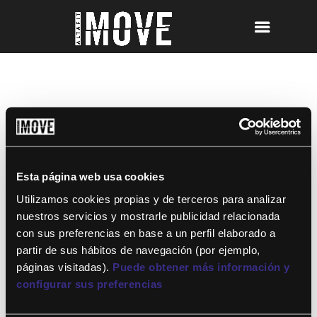
MEDITACIÓN
Esta página web usa cookies
Utilizamos cookies propias y de terceros para analizar
nuestros servicios y mostrarle publicidad relacionada
con sus preferencias en base a un perfil elaborado a
partir de sus hábitos de navegación (por ejemplo,
¡Para disfrutar de ALTAFIT MOVE tienes
páginas visitadas).
Puede obtener más información y
que ser socio de algún club de ALTAFIT y
así podrás acceder a todos nuestros
configurar sus preferencias
entrenamientos y clases online donde
quieras!