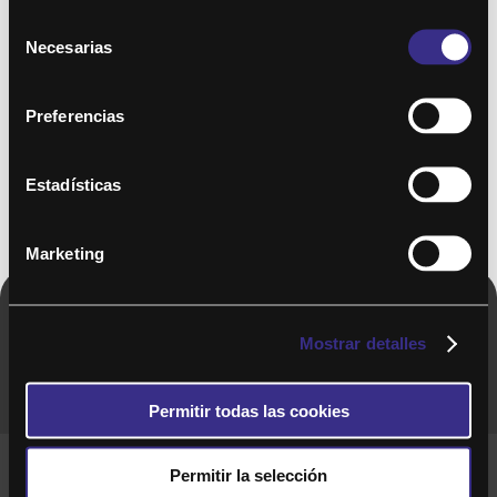
Selección
Necesarias
de
consentimiento
Preferencias
Estadísticas
Marketing
Copyright © 2020. Todos los derechos
Mostrar detalles
reservados
Permitir todas las cookies
Términos y Cond. Generales de uso del Servicio
Permitir la selección
Política de cookies
Política de privacidad