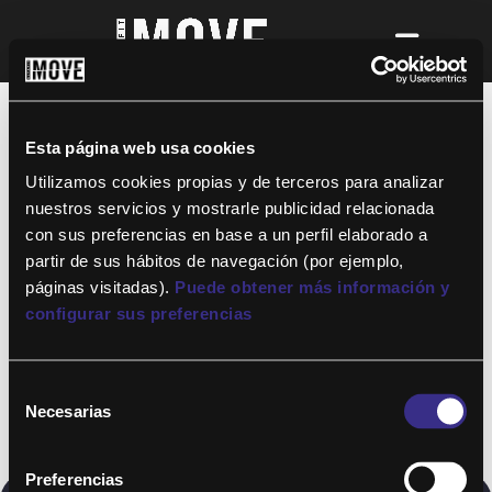
¡Para disfrutar de ALTAFIT MOVE tienes
que ser socio de algún club de ALTAFIT y
así podrás acceder a todos nuestros
Esta página web usa cookies
entrenamientos y clases online donde
quieras!
Utilizamos cookies propias y de terceros para analizar
nuestros servicios y mostrarle publicidad relacionada
con sus preferencias en base a un perfil elaborado a
partir de sus hábitos de navegación (por ejemplo,
páginas visitadas).
Puede obtener más información y
configurar sus preferencias
Selección
Necesarias
de
consentimiento
Preferencias