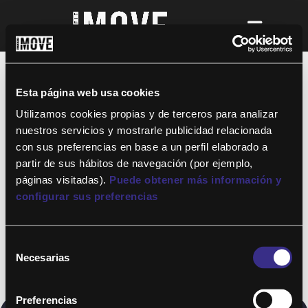
¡Para disfrutar de ALTAFIT MOVE tienes
que ser socio de algún club de ALTAFIT y
así podrás acceder a todos nuestros
Esta página web usa cookies
entrenamientos y clases online donde
quieras!
Utilizamos cookies propias y de terceros para analizar
nuestros servicios y mostrarle publicidad relacionada
con sus preferencias en base a un perfil elaborado a
partir de sus hábitos de navegación (por ejemplo,
páginas visitadas).
Puede obtener más información y
configurar sus preferencias
Selección
Necesarias
de
consentimiento
Preferencias