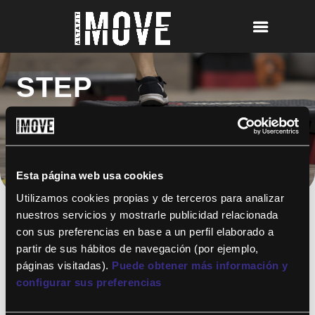
STEP
Esta página web usa cookies
Utilizamos cookies propias y de terceros para analizar
nuestros servicios y mostrarle publicidad relacionada
con sus preferencias en base a un perfil elaborado a
partir de sus hábitos de navegación (por ejemplo,
¡Para disfrutar de ALTAFIT MOVE tienes
páginas visitadas).
Puede obtener más información y
que ser socio de algún club de ALTAFIT y
así podrás acceder a todos nuestros
configurar sus preferencias
entrenamientos y clases online donde
quieras!