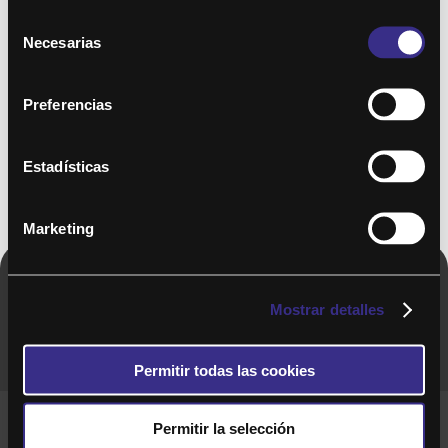
Selección
Necesarias
de
consentimiento
Preferencias
Estadísticas
Marketing
Copyright © 2020. Todos los derechos
Mostrar detalles
reservados
Permitir todas las cookies
Términos y Cond. Generales de uso del Servicio
Permitir la selección
Política de cookies
Política de privacidad