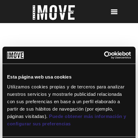
NUTRICIÓN
Esta página web usa cookies
Utilizamos cookies propias y de terceros para analizar
nuestros servicios y mostrarle publicidad relacionada
con sus preferencias en base a un perfil elaborado a
partir de sus hábitos de navegación (por ejemplo,
¡Para disfrutar de ALTAFIT MOVE tienes
páginas visitadas).
Puede obtener más información y
que ser socio de algún club de ALTAFIT y
así podrás acceder a todos nuestros
configurar sus preferencias
entrenamientos y clases online donde
quieras!