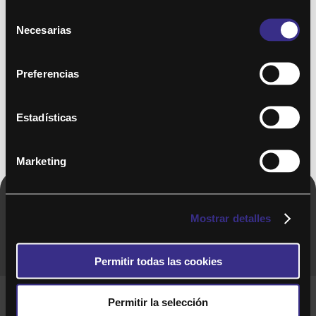
Selección
Necesarias
de
consentimiento
Preferencias
Estadísticas
Marketing
Copyright © 2020. Todos los derechos
Mostrar detalles
reservados
Permitir todas las cookies
Términos y Cond. Generales de uso del Servicio
Permitir la selección
Política de cookies
Política de privacidad