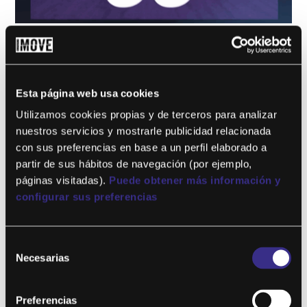
GMIND 33
por
Eduardo Illescas
|
Dic 15, 2025
Este contenido es para !! niveles !! solo miembros.Únete ahora
Esta página web usa cookies
¿Ya eres miembro? Accede...
Utilizamos cookies propias y de terceros para analizar
nuestros servicios y mostrarle publicidad relacionada
con sus preferencias en base a un perfil elaborado a
partir de sus hábitos de navegación (por ejemplo,
páginas visitadas).
Puede obtener más información y
configurar sus preferencias
Selección
Necesarias
de
consentimiento
GMIND 32
Preferencias