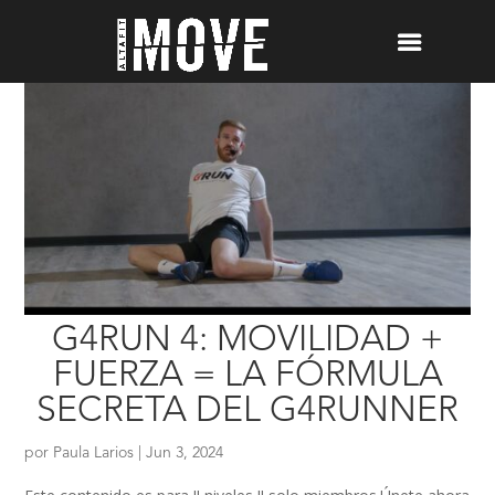
G4RUN 4: MOVILIDAD +
FUERZA = LA FÓRMULA
SECRETA DEL G4RUNNER
por
Paula Larios
|
Jun 3, 2024