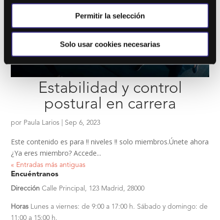
Permitir la selección
Solo usar cookies necesarias
Estabilidad y control
postural en carrera
por
Paula Larios
|
Sep 6, 2023
Este contenido es para !! niveles !! solo miembros.Únete ahora
¿Ya eres miembro? Accede...
« Entradas más antiguas
Encuéntranos
Dirección
Calle Principal, 123
Madrid, 28000
Horas
Lunes a viernes: de 9:00 a 17:00 h.
Sábado y domingo: de
11:00 a 15:00 h.