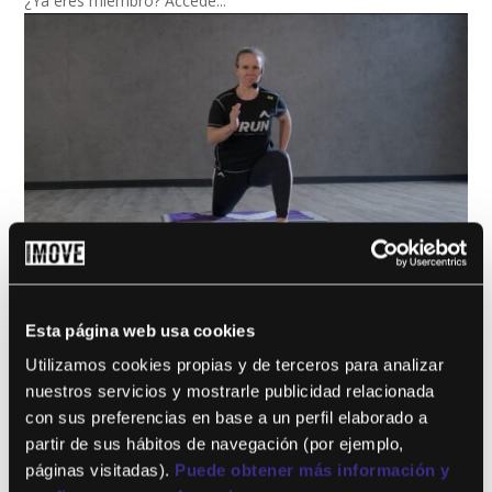
¿Ya eres miembro? Accede...
G4RUN 2:
FORTALECIMIENTO DE
Esta página web usa cookies
TOBILLO Y CADERA
Utilizamos cookies propias y de terceros para analizar
por
Paula Larios
|
Ene 22, 2024
nuestros servicios y mostrarle publicidad relacionada
con sus preferencias en base a un perfil elaborado a
Este contenido es para !! niveles !! solo miembros.Únete ahora
partir de sus hábitos de navegación (por ejemplo,
¿Ya eres miembro? Accede...
páginas visitadas).
Puede obtener más información y