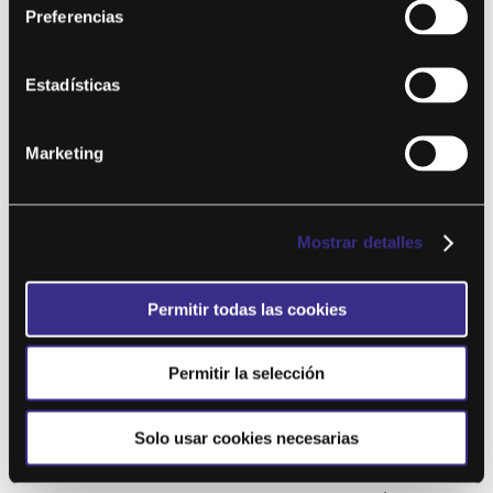
Preferencias
GHIIT 38
por
Paula Larios
|
Mar 18, 2024
Estadísticas
Este contenido es para !! niveles !! solo miembros.Únete ahora
¿Ya eres miembro? Accede...
Marketing
Mostrar detalles
Permitir todas las cookies
Permitir la selección
GHIIT 37
Solo usar cookies necesarias
por
Paula Larios
|
Ene 15, 2024