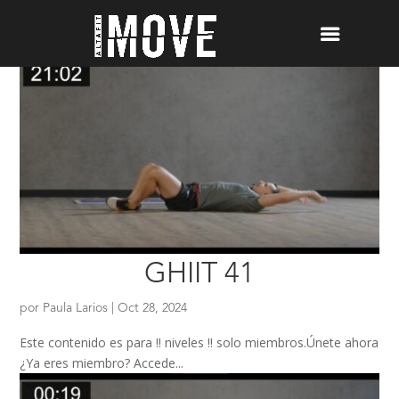
GHIIT 41
por
Paula Larios
|
Oct 28, 2024
Este contenido es para !! niveles !! solo miembros.Únete ahora
¿Ya eres miembro? Accede...