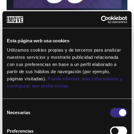
GMIND 33
por
Eduardo Illescas
|
Dic 15, 2025
Este contenido es para !! niveles !! solo miembros.Únete ahora
Esta página web usa cookies
¿Ya eres miembro? Accede...
Utilizamos cookies propias y de terceros para analizar
nuestros servicios y mostrarle publicidad relacionada
con sus preferencias en base a un perfil elaborado a
partir de sus hábitos de navegación (por ejemplo,
páginas visitadas).
Puede obtener más información y
configurar sus preferencias
Selección
Necesarias
de
consentimiento
GMIND 32
Preferencias