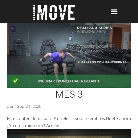
MES 3
por
|
Sep 21, 2020
Este contenido es para !! niveles !! solo miembros.Únete ahora
¿Ya eres miembro? Accede...