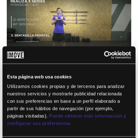
MES 2
Esta página web usa cookies
por
|
Sep 21, 2020
Utilizamos cookies propias y de terceros para analizar
Este contenido es para !! niveles !! solo miembros.Únete ahora
nuestros servicios y mostrarle publicidad relacionada
¿Ya eres miembro? Accede...
con sus preferencias en base a un perfil elaborado a
partir de sus hábitos de navegación (por ejemplo,
páginas visitadas).
Puede obtener más información y
configurar sus preferencias