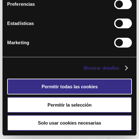
GBODY 51
Preferencias
por
Eduardo Illescas
|
Feb 17, 2026
Estadísticas
Este contenido es para !! niveles !! solo miembros.Únete ahora
¿Ya eres miembro? Accede...
Marketing
Mostrar detalles
Permitir todas las cookies
Permitir la selección
GBOX 50
Solo usar cookies necesarias
por
Eduardo Illescas
|
Dic 8, 2025