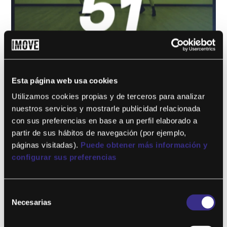
GBOX 51
por
Eduardo Illescas
|
Feb 23, 2026
Esta página web usa cookies
Este contenido es para !! niveles !! solo miembros.Únete ahora
Utilizamos cookies propias y de terceros para analizar
¿Ya eres miembro? Accede...
nuestros servicios y mostrarle publicidad relacionada
con sus preferencias en base a un perfil elaborado a
partir de sus hábitos de navegación (por ejemplo,
páginas visitadas).
Puede obtener más información y
configurar sus preferencias
Selección
Necesarias
de
consentimiento