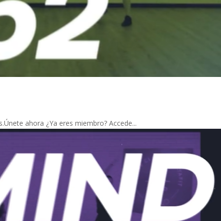
ros.Únete ahora ¿Ya eres miembro? Accede...