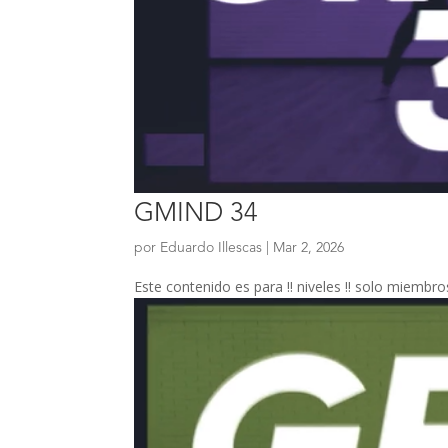
GMIND 34
por
Eduardo Illescas
|
Mar 2, 2026
Este contenido es para !! niveles !! solo miemb