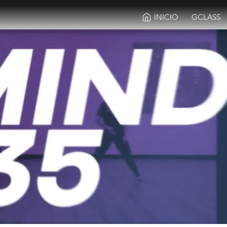
INICIO
GCLASS