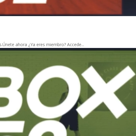
ros.Únete ahora ¿Ya eres miembro? Accede...