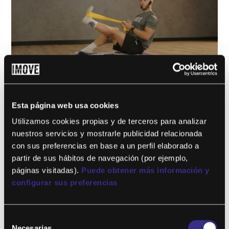
PILATES 53
por
Paula Larios
|
Dic 9, 2024
Esta página web usa cookies
Utilizamos cookies propias y de terceros para analizar
Este contenido es para !! niveles !! solo miembros.Únete ahora
nuestros servicios y mostrarle publicidad relacionada
¿Ya eres miembro? Accede...
con sus preferencias en base a un perfil elaborado a
partir de sus hábitos de navegación (por ejemplo,
páginas visitadas).
Puede obtener más información y
configurar sus preferencias
Selección
Necesarias