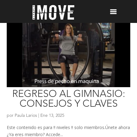
REGRESO AL GIMNASIO:
CONSEJOS Y CLAVES
por
Paula Larios
|
Ene 13, 2025
Este contenido es para !! niveles !! solo miembros.Únete ahora
¿Ya eres miembro? Accede...