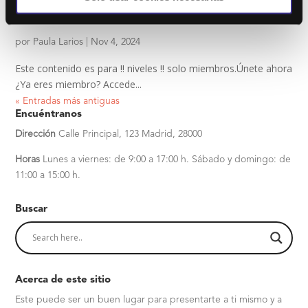
PILATES 52
por
Paula Larios
|
Nov 4, 2024
Este contenido es para !! niveles !! solo miembros.Únete ahora
¿Ya eres miembro? Accede...
« Entradas más antiguas
Encuéntranos
Dirección
Calle Principal, 123
Madrid, 28000
Horas
Lunes a viernes: de 9:00 a 17:00 h.
Sábado y domingo: de
11:00 a 15:00 h.
Buscar
Acerca de este sitio
Este puede ser un buen lugar para presentarte a ti mismo y a