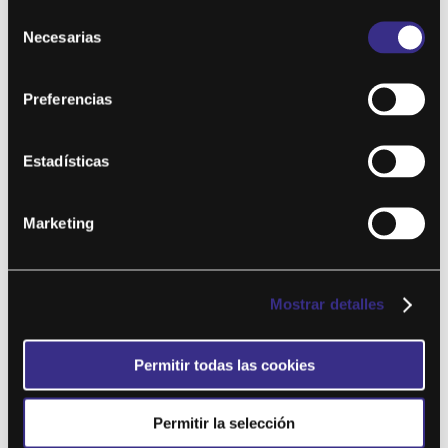
Selección
Necesarias
de
consentimiento
Preferencias
Estadísticas
Aductor isométrico con
balón
Marketing
por
Chiquinquirá Araujo
|
Mar 15, 2021
Este contenido es para !! niveles !! solo miembros.Únete ahora
Mostrar detalles
¿Ya eres miembro? Accede...
Permitir todas las cookies
Permitir la selección