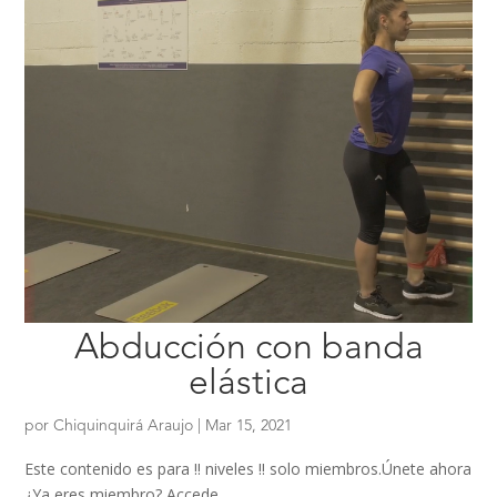
Abducción con banda
elástica
por
Chiquinquirá Araujo
|
Mar 15, 2021
Este contenido es para !! niveles !! solo miembros.Únete ahora
¿Ya eres miembro? Accede...