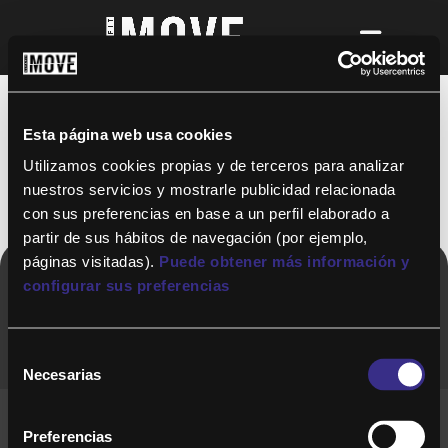
Gracias por contactarnos
Esta página web usa cookies
Utilizamos cookies propias y de terceros para analizar
Volver a la Home
nuestros servicios y mostrarle publicidad relacionada
con sus preferencias en base a un perfil elaborado a
partir de sus hábitos de navegación (por ejemplo,
páginas visitadas).
Puede obtener más información y
configurar sus preferencias
Copyright © 2020. Todos los derechos
reservados
Selección
Necesarias
de
consentimiento
Términos y Cond. Generales de uso del Servicio
Preferencias
Política de cookies
Política de privacidad