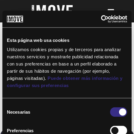
¡Para disfrutar de ALTAFIT MOVE tienes
que ser socio de algún club de ALTAFIT y
así podrás acceder a todos nuestros
Esta página web usa cookies
entrenamientos y clases online donde
quieras!
Utilizamos cookies propias y de terceros para analizar
nuestros servicios y mostrarle publicidad relacionada
con sus preferencias en base a un perfil elaborado a
partir de sus hábitos de navegación (por ejemplo,
páginas visitadas).
Puede obtener más información y
configurar sus preferencias
Selección
Necesarias
de
consentimiento
Preferencias